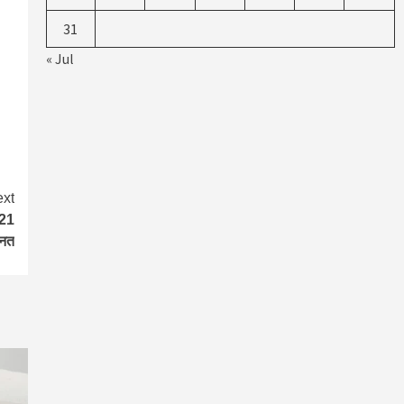
31
« Jul
xt
 21
ानत