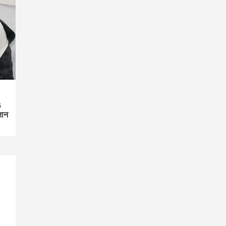
6
तान