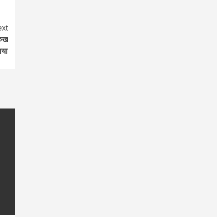
xt
रुख
ाया