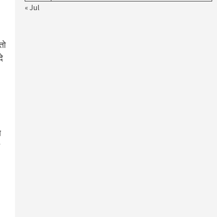
« Jul
।
तो
े
े