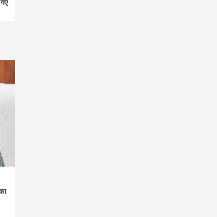
 गए
 का