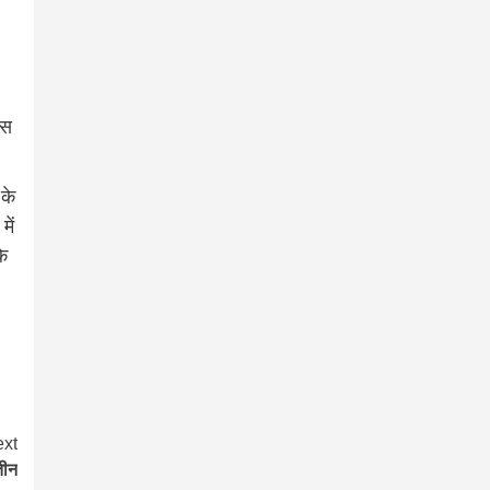
िस
 के
में
के
xt
तीन