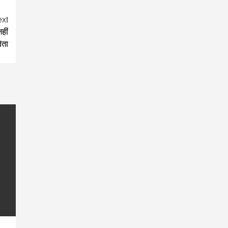
xt
हीं
ेता