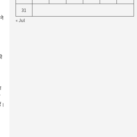
।
31
ने
« Jul
की
आ
न
ैं।