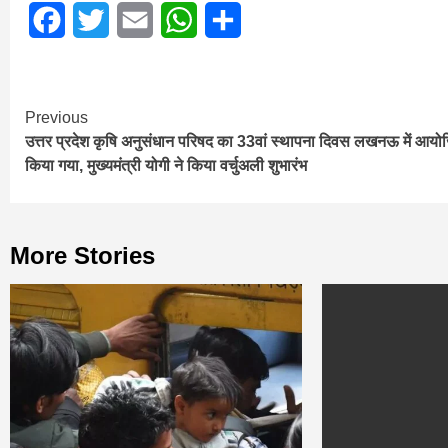
Facebook
Twitter
Email
WhatsApp
Share
Continue
Previous
उत्तर प्रदेश कृषि अनुसंधान परिषद का 33वां स्‍थापना द‍िवस लखनऊ में आयोज
Reading
क‍िया गया, मुख्‍यमंत्री योगी ने किया वर्चुअली शुभारंभ
More Stories