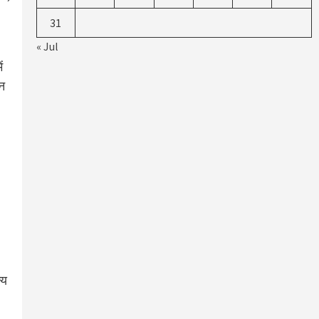
31
« Jul
ं
वन
्य