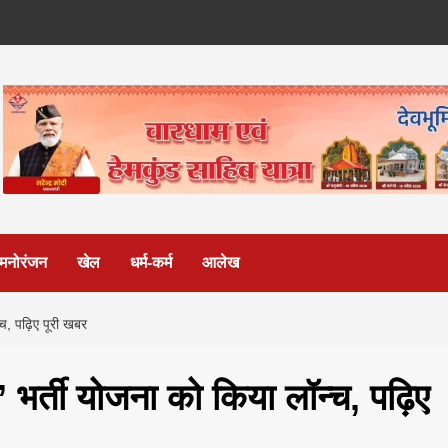
मनोरंजन
खेल
धर्म-कर्म
आलेख
न्च, पढ़िए पूरी खबर
थ’ भर्ती योजना को किया लॉन्च, पढ़िए