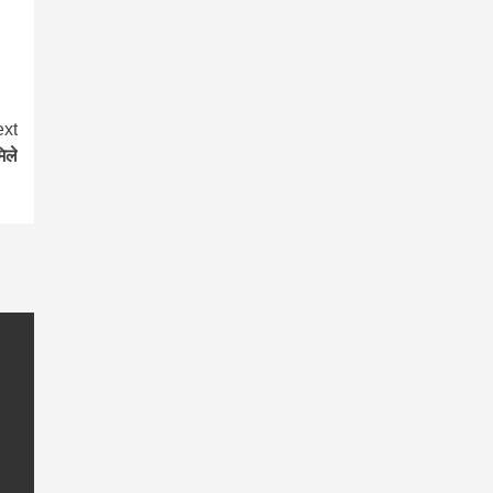
xt
िले