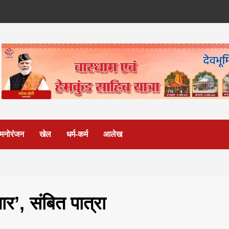
मनोरंजन
खेल
धर्म-कर्म
आलेख
ार’, संबित पात्रा