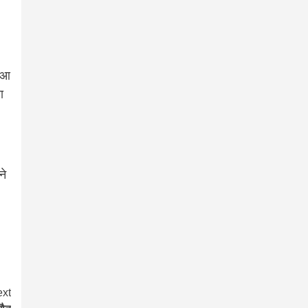
हुआ
ा
ने
xt