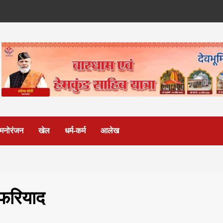
मनोरंजन
खेल
धर्म-कर्म
आलेख
 फरियाद