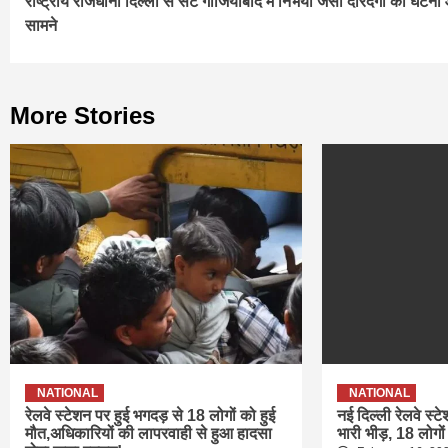
राष्ट्रीय राजधानी दिल्ली से सटे गाजियाबाद में निर्भया जैसी दरिंदगी की घटन
Reading
सामने
More Stories
NATIONAL
NATIONAL
रेलवे स्टेशन पर हुई भगदड़ से 18 लोगों को हुई
नई दिल्ली रेलवे स्ट
मौत,अधिकारियों की लापरवाही से हुआ हादसा
भारी भीड़, 18 लोगों