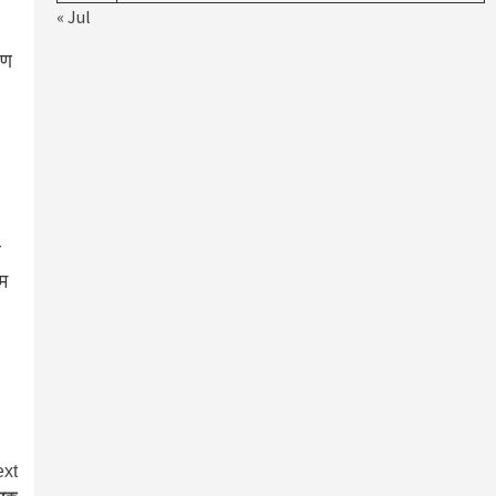
« Jul
रण
ल
हम
xt