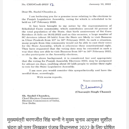
मुख्‍यमंत्री चरणजीत सिंह चन्‍नी ने मुख्‍य चुनाव आयुक्‍त सुशील
चंद्रा को पत्र लिखकर पंजाब विधानसभा 2022 के लिए घोषित