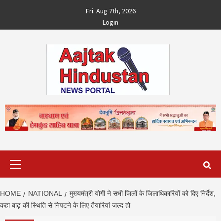
Skip
Fri. Aug 7th, 2026
to
Login
content
Primary
Menu
HOME
NATIONAL
मुख्‍यमंत्री योगी ने सभी ज‍िलों के ज‍िलाध‍िकार‍ियों को दिए न‍िर्देश,
कहा बाढ़ की स्‍थि‍त‍ि से न‍िपटने के ल‍िए तैयार‍ियां जल्‍द हो