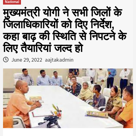
National
मुख्‍यमंत्री योगी ने सभी ज‍िलों के
ज‍िलाध‍िकार‍ियों को दिए न‍िर्देश,
कहा बाढ़ की स्‍थि‍त‍ि से न‍िपटने के
ल‍िए तैयार‍ियां जल्‍द हो
June 29, 2022
aajtakadmin