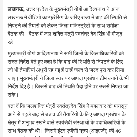
लखनऊ,
उत्तर प्रदेश के मुख्यमंत्री योगी आदित्यनाथ ने आज
लखनऊ में वीडियो कान्फ्रेंसिंग के जरिए राज्य में बाढ़ की स्थिति से
निपटने की तैयारी को लेकर ज‍िला मजिस्ट्रेटों के साथ समीक्षा
बैठक की। बैठक में जल शक्‍ति मंत्री स्‍वतंत्र देव स‍िंंह भी मौजूद
रहे।
मुख्‍यमंत्री योगी आद‍ित्‍यनाथ ने सभी ज‍िलों के ज‍िलाध‍िकार‍ियों को
सख्‍त न‍िर्देश देते हुए कहा है क‍ि बाढ़ की स्‍थि‍त‍ि से न‍िपटने के ल‍िए
जो भी तैयार‍ियां अधूरी रह गई हैं उन्‍हें जल्‍द से जल्‍द पूरा कर ल‍िया
जाए। मुख्‍यमंत्री ने ज‍िला स्‍तर पर आपदा प्रबंधन टीम बनाने के भी
न‍िर्देश द‍िए हैं। ज‍िससे बाढ़ की स्‍थि‍त‍ि पैदा होने पर उससे न‍िपटा जा
सके।
बता दें क‍ि जलशक्ति मंत्री स्वतंत्रदेव स‍िंह ने मंगलवार को मानसून
आने से पहले बाढ़ से बचाव की तैयारियों के लिए आपदा प्रबंधन के
क्षेत्र में अनुभव रखने वाले स्वयंसेवी संस्थाओं के पदाधिकारियों के
साथ बैठक की थी। ज‍िसमें इंटर एजेंसी ग्रुप (आइएजी) की 46