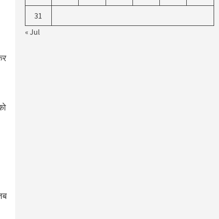
31
« Jul
रकर
को
 जब