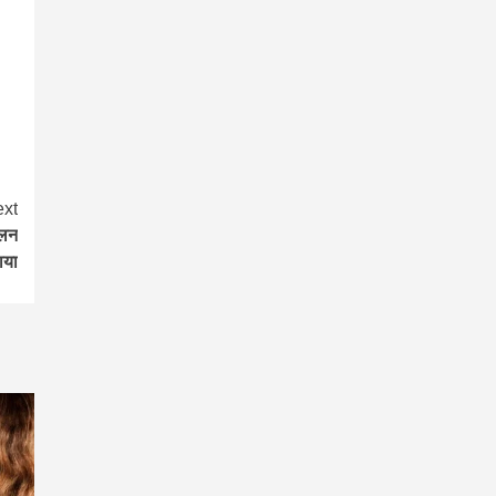
xt
ालन
ाया