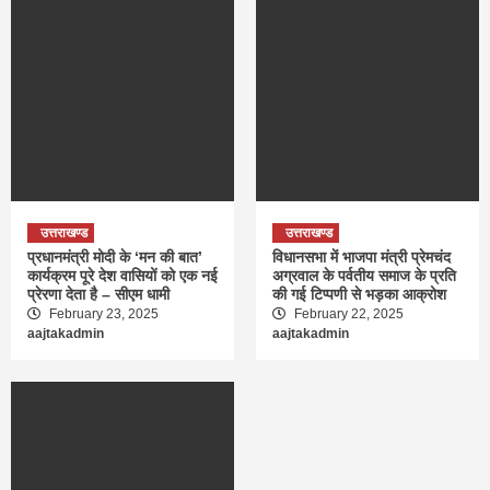
उत्तराखण्ड
उत्तराखण्ड
प्रधानमंत्री मोदी के ‘मन की बात’
विधानसभा में भाजपा मंत्री प्रेमचंद
कार्यक्रम पूरे देश वासियों को एक नई
अग्रवाल के पर्वतीय समाज के प्रति
प्रेरणा देता है – सीएम धामी
की गई टिप्पणी से भड़का आक्रोश
February 23, 2025
February 22, 2025
aajtakadmin
aajtakadmin