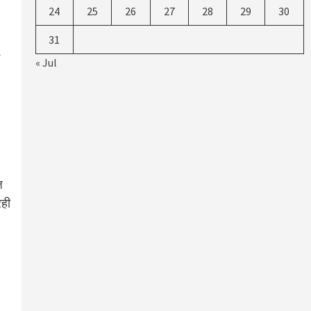
24
25
26
27
28
29
30
31
« Jul
ज
रही