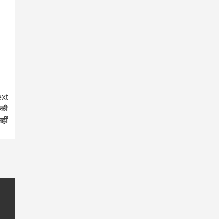
xt
 की
नहीं