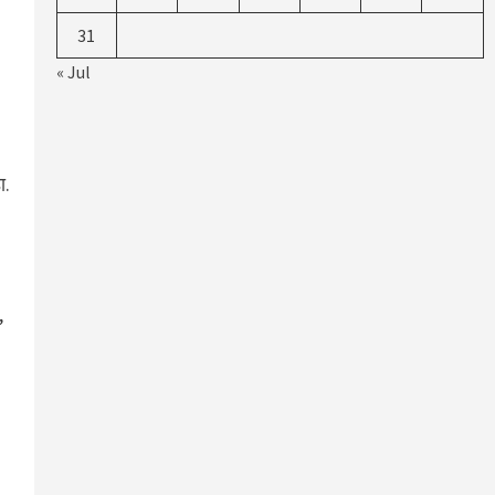
31
« Jul
ा.
,