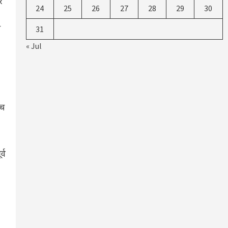
र
24
25
26
27
28
29
30
न
31
« Jul
ंच
्व