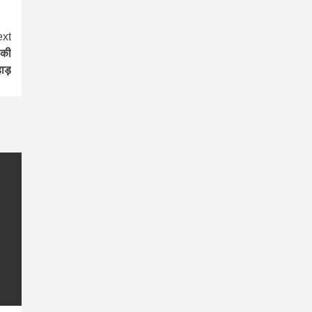
xt
 की
ाड़