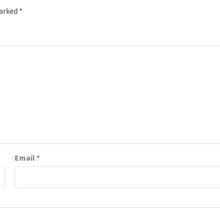
marked
*
Email
*