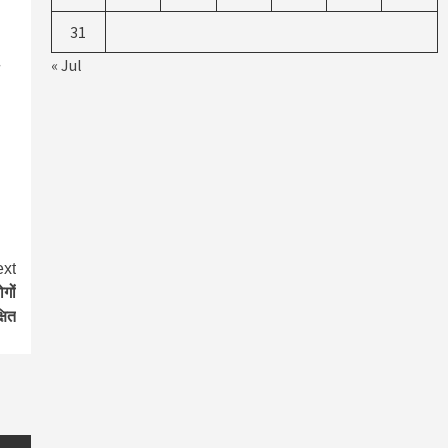
31
« Jul
xt
गों
षित