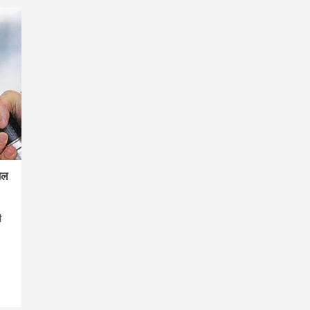
जल
ी
re