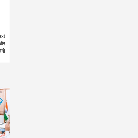
xt
 और
ंगी