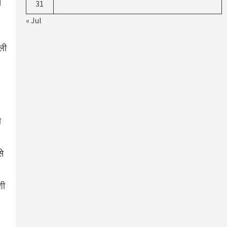
।
31
« Jul
वली
ा
से
शी