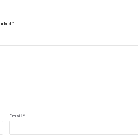
marked
*
Email
*