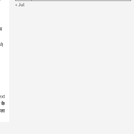
े
« Jul
ाब
ने
xt
 के
सला