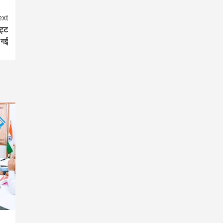
xt
ट्ट
 गई