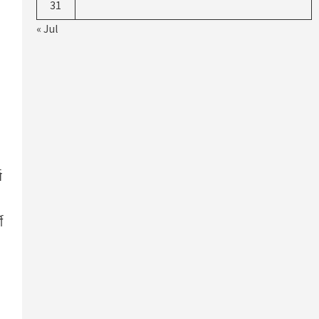
31
« Jul
ज
ी