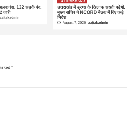
UTTRAKHAND
लकनंदा, 132 सड़कें बंद,
उत्तराखंड में ड्रग्स के खिलाफ सख्ती बढ़ेगी,
्ट जारी
मुख्य सचिव ने NCORD बैठक में दिए कड़े
निर्देश
aajtakadmin
August 7, 2026
aajtakadmin
marked
*