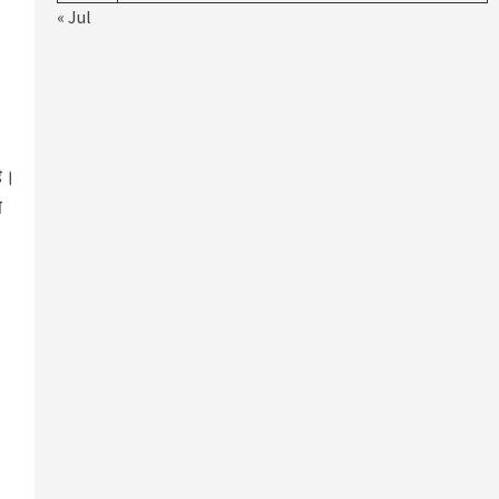
« Jul
है।
ल