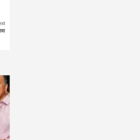
xt
ावा