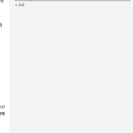
ान
« Jul
को
xt
रना