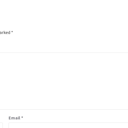
marked
*
Email
*