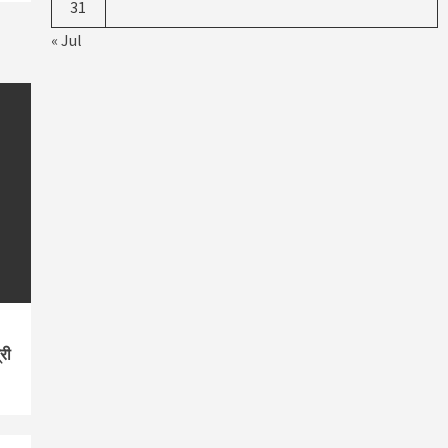
31
« Jul
री