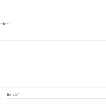
marked
*
Email
*