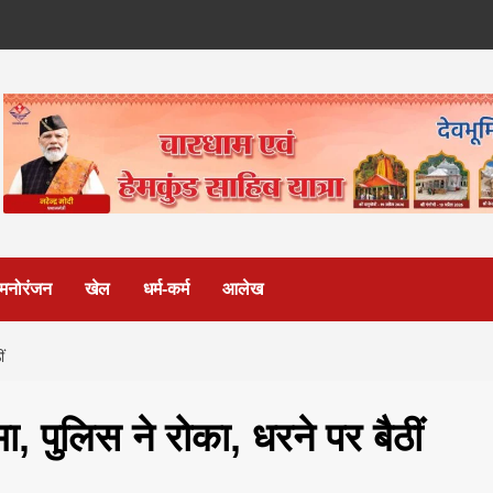
मनोरंजन
खेल
धर्म-कर्म
आलेख
ं
, पुलिस ने रोका, धरने पर बैठीं