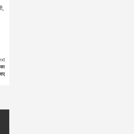
ी,
xt
सका
जाए