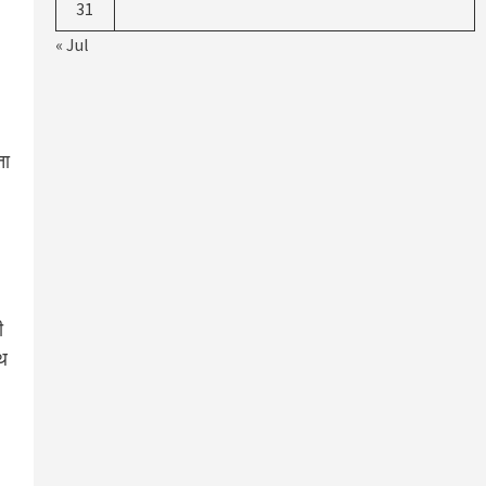
31
« Jul
ता
ी
ाथ