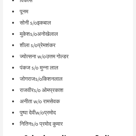
विकास
पूनम
सोनी s/oइकबाल
मुकेशs/oअनोखेलाल
शीला s/oप्रेमशंकर
ज्योत्सना w/oउत्तम गोल्डर
पंकज s/o मुन्ना लाल
जोगराजs/oकिशनलाल
राजवीरs/o ओमप्रकाश
अनीता w/o रामसेवक
पुष्पा देवीw/oप्रमोद
नितिनs/o प्रमोद कुमार