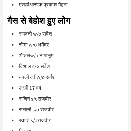
एसडीआरएफ प्रकाश मेहता
गैस से बेहोश हुए लोग
रामवती w/o सर्वेश
सीमा w/o धर्मेंद्र
शीतलw/o नामालूम
विशाल s/० सर्वेश
बबली देवीw/o सर्वेश
लक्ष्मी 17 वर्ष
सचिन s/oराजवीर
सलोनी s/o राजवीर
स्वाति s/oराजवीर