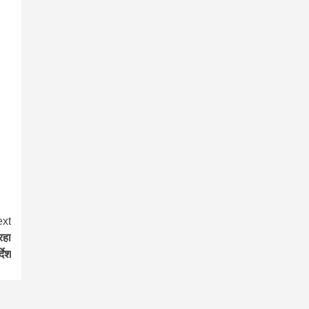
xt
रहा
्देश