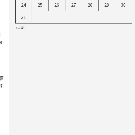
24
25
26
27
28
29
30
31
« Jul
ड
ोज
़ा
्ध