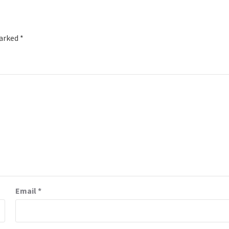
marked
*
Email
*