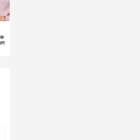
एक
िधन