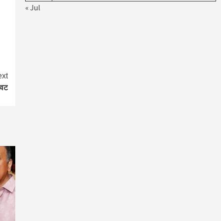
« Jul
xt
ावट