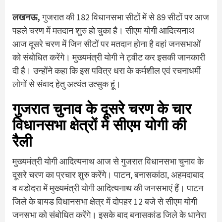
लखनऊ,
गुजरात की 182 व‍िधानसभा सीटों में से 89 सीटों पर आज
पहले चरण में मतदान शुरु हो चुका है। सीएम योगी आद‍ित्‍यनाथ
आज दूसरे चरण में ज‍िन सीटों पर मतदान होना है वहां जनसभाओं
को संबोध‍ित करेंगे। मुख्‍यमंत्री योगी ने ट्वीट कर इसकी जानकारी
दी है। उन्‍होंने कहा क‍ि इस पवित्र धरा के कर्मशील एवं रचनाधर्मी
लोगों से संवाद हेतु अत्यंत उत्सुक हूं।
गुजरात चुनाव के दूसरे चरण के चार
व‍िधानसभा क्षेत्रों में सीएम योगी की
रैली
मुख्‍यमंत्री योगी आदित्‍यनाथ आज से गुजरात व‍िधानसभा चुनाव के
दूसरे चरण का प्रचार शुरु करेंगे। पाटन, बनासकांठा, अहमदाबाद
व वडोदरा में मुख्‍यमंत्री योगी आद‍ित्‍यनाथ की जनसभाएं हैं। पाटन
ज‍िले के बायड व‍िधानसभा क्षेत्र में दोपहर 12 बजे से सीएम योगी
जनसभा को संबोध‍ित करेंगे। इसके बाद बनासकांड ज‍िले के धानेरा