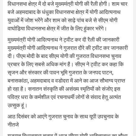
व‍िधानसभा क्षेत्र में दो बजे मुख्‍यमंत्री योगी की रैली होगी। शाम चार
बजे अहमदाबाद के धंधुका व‍िधानसभा क्षेत्र में योगी आद‍ित्‍यनाथ
युवाओं में जोश भरेंगे और शाम को साढ़े पांच बजे से सीएम योगी
वाघोड‍़ि‍या व‍िधानसभा क्षेत्र में जीत के ल‍िए हुंकार भरेंगे।
मुख्‍यमंत्री योगी आद‍ित्‍यनाथ ने ट्वीट कर दी रैली की जानकारी
मुख्‍यमंत्री योगी आद‍ित्‍यनाथ ने गुजरात दौरे की ट्वीट कर जानकारी
दी। पीएम मोदी के बाद सीएम योगी की गुजरात व‍िधानसभा चुनाव
प्रचार के ल‍िए सबसे अध‍िक मांग है। सीएम ने ट्वीट कर कहा क‍ि
सृजन और संस्कार की पावन भूमि गुजरात के जनपद पाटन,
बनासकांठा, अहमदाबाद व वडोदरा में आने का आज सौभाग्य प्राप्त
हो रहा है। सनातन संस्कृति की असंख्य स्मृतियों को संजोए इस
पवित्र धरा के कर्मशील एवं रचनाधर्मी लोगों से संवाद हेतु अत्यंत
उत्सुक हूं।
आठ द‍िसंबर को आएंगे गुजरात चुनाव के साथ यूपी उपचुनाव के
नीतजे
गुजरात विधानसभा चुनाव में आज सीएम योगी आद‍ित्‍यनाथ का चौथा