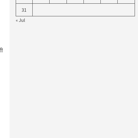
31
« Jul
शी