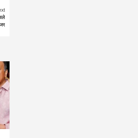
xt
चले
ोजर